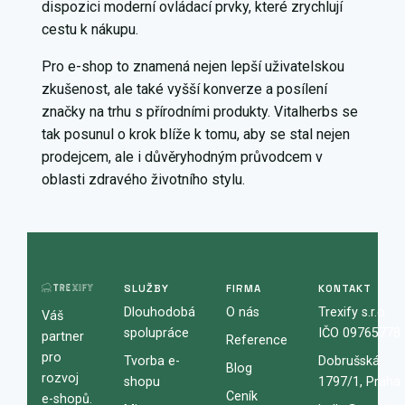
dispozici moderní ovládací prvky, které zrychlují
cestu k nákupu.
Pro e-shop to znamená nejen lepší uživatelskou
zkušenost, ale také vyšší konverze a posílení
značky na trhu s přírodními produkty. Vitalherbs se
tak posunul o krok blíže k tomu, aby se stal nejen
prodejcem, ale i důvěryhodným průvodcem v
oblasti zdravého životního stylu.
SLUŽBY
FIRMA
KONTAKT
Dlouhodobá
O nás
Trexify s.r.o. ·
Váš
spolupráce
IČO 09765778
partner
Reference
pro
Tvorba e-
Dobrušská
Blog
rozvoj
shopu
1797/1, Praha
Ceník
e-shopů.