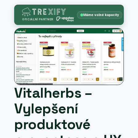
Máme volné kapacity
OFICIÁLNÍ PARTNER
Vitalherbs –
Vylepšení
produktové