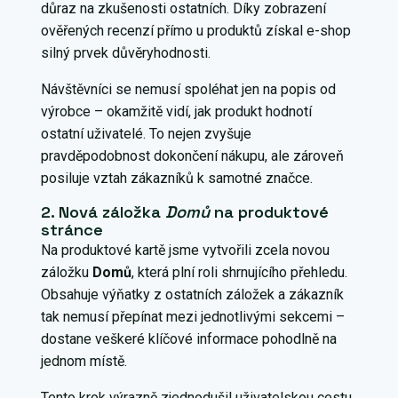
důraz na zkušenosti ostatních. Díky zobrazení
ověřených recenzí přímo u produktů získal e-shop
silný prvek důvěryhodnosti.
Návštěvníci se nemusí spoléhat jen na popis od
výrobce – okamžitě vidí, jak produkt hodnotí
ostatní uživatelé. To nejen zvyšuje
pravděpodobnost dokončení nákupu, ale zároveň
posiluje vztah zákazníků k samotné značce.
2. Nová záložka
Domů
na produktové
stránce
Na produktové kartě jsme vytvořili zcela novou
záložku
Domů
, která plní roli shrnujícího přehledu.
Obsahuje výňatky z ostatních záložek a zákazník
tak nemusí přepínat mezi jednotlivými sekcemi –
dostane veškeré klíčové informace pohodlně na
jednom místě.
Tento krok výrazně zjednodušil uživatelskou cestu.