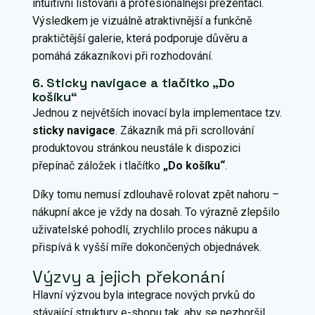
intuitivní listování a profesionálnější prezentaci.
Výsledkem je vizuálně atraktivnější a funkčně
praktičtější galerie, která podporuje důvěru a
pomáhá zákazníkovi při rozhodování.
6. Sticky navigace a tlačítko „Do
košíku“
Jednou z největších inovací byla implementace tzv.
sticky navigace
. Zákazník má při scrollování
produktovou stránkou neustále k dispozici
přepínač záložek i tlačítko
„Do košíku“
.
Díky tomu nemusí zdlouhavě rolovat zpět nahoru –
nákupní akce je vždy na dosah. To výrazně zlepšilo
uživatelské pohodlí, zrychlilo proces nákupu a
přispívá k vyšší míře dokončených objednávek.
Výzvy a jejich překonání
Hlavní výzvou byla integrace nových prvků do
stávající struktury e-shopu tak, aby se nezhoršil