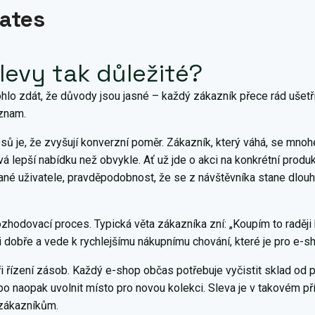
ates
levy tak důležité?
lo zdát, že důvody jsou jasné – každý zákazník přece rád ušetří.
znam.
osů je, že zvyšují konverzní poměr. Zákazník, který váhá, se mno
á lepší nabídku než obvykle. Ať už jde o akci na konkrétní produ
ané uživatele, pravděpodobnost, že se z návštěvníka stane dlou
ozhodovací proces. Typická věta zákazníka zní: „Koupím to raději 
i dobře a vede k rychlejšímu nákupnímu chování, které je pro e-s
 při řízení zásob. Každý e-shop občas potřebuje vyčistit sklad od 
o naopak uvolnit místo pro novou kolekci. Sleva je v takovém př
 zákazníkům.