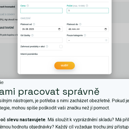
ón
vami pracovat správně
 silným nástrojem, je potřeba s nimi zacházet obezřetně. Pokud j
ategie, mohou spíše poškodit vaši značku než jí pomoct.
roč slevu nastavujete
. Má sloužit k vyprázdnění skladu? Má př
rnou hodnotu objednávky? Každý cíl vyžaduje trochu jiný přístup