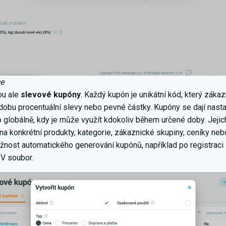
ce
sou ale
slevové kupóny
. Každý kupón je unikátní kód, který záka
obu procentuální slevy nebo pevné částky. Kupóny se dají nastavi
o globálně, kdy je může využít kdokoliv během určené doby. Jeji
 na konkrétní produkty, kategorie, zákaznické skupiny, ceníky ne
nost automatického generování kupónů, například po registraci z
V soubor.