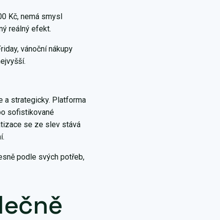
500 Kč, nemá smysl
ý reálný efekt.
Friday, vánoční nákupy
ejvyšší.
 a strategicky. Platforma
po sofistikované
tizace se ze slev stává
í.
esně podle svých potřeb,
lečně