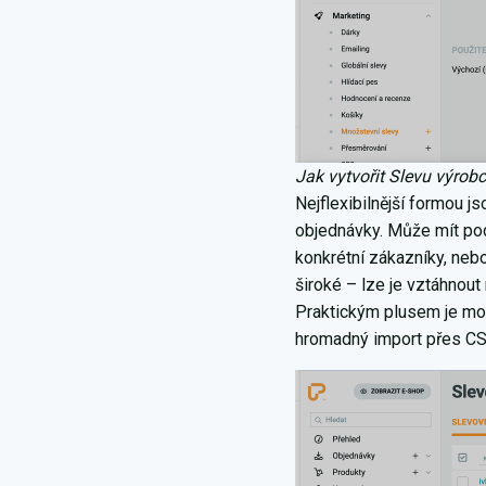
Jak vytvořit Slevu výrob
Nejflexibilnější formou j
objednávky. Může mít pod
konkrétní zákazníky, neb
široké – lze je vztáhnout
Praktickým plusem je mož
hromadný import přes CS