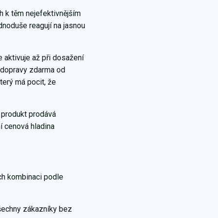
h k těm nejefektivnějším
ednoduše reagují na jasnou
 aktivuje až při dosažení
ka dopravy zdarma od
terý má pocit, že
e produkt prodává
ní cenová hladina
ich kombinaci podle
 všechny zákazníky bez