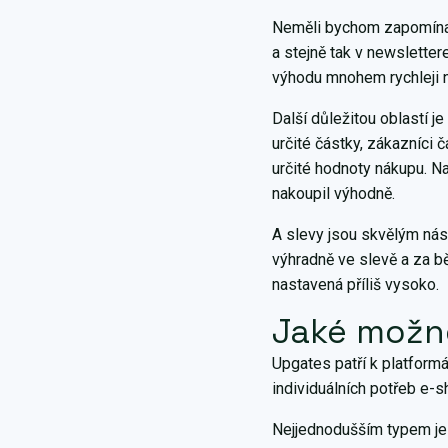
Neměli bychom zapomínat 
a stejně tak v newsletter
výhodu mnohem rychleji 
Další důležitou oblastí j
určité částky, zákazníci 
určité hodnoty nákupu. N
nakoupil výhodně.
A slevy jsou skvělým nást
výhradně ve slevě a za bě
nastavená příliš vysoko.
Jaké možno
Upgates patří k platformá
individuálních potřeb e-s
Nejjednodušším typem j