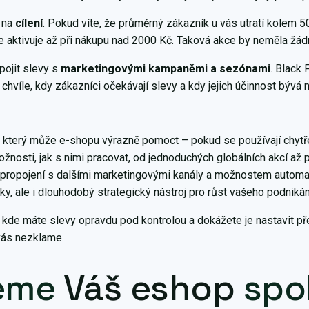
é na
cílení
. Pokud víte, že průměrný zákazník u vás utratí kolem 
e aktivuje až při nákupu nad 2000 Kč. Taková akce by neměla žádn
pojit slevy s
marketingovými kampaněmi a sezónami
. Black 
chvíle, kdy zákazníci očekávají slevy a kdy jejich účinnost bývá n
, který může e-shopu výrazně pomoct – pokud se používají chytře
žnosti, jak s nimi pracovat, od jednoduchých globálních akcí až 
propojení s dalšími marketingovými kanály a možnostem automa
ky, ale i dlouhodobý strategický nástroj pro růst vašeho podnikán
 kde máte slevy opravdu pod kontrolou a dokážete je nastavit př
 vás nezklame.
šeme
Váš eshop
spo