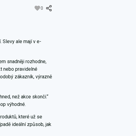
0
 Slevy ale mají v e-
hem snadněji rozhodne,
kt nebo pravidelné
hodobý zákazník, výrazně
hned, než akce skončí.“
hop výhodné.
produktů, které už se
ípadě ideální způsob, jak