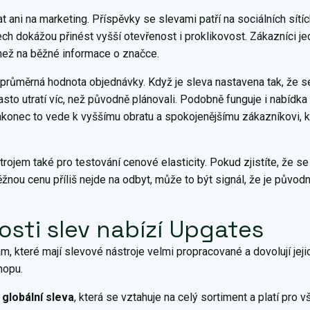
ani na marketing. Příspěvky se slevami patří na sociálních sítíc
ech dokážou přinést vyšší otevřenost i proklikovost. Zákazníci j
než na běžné informace o značce.
e průměrná hodnota objednávky. Když je sleva nastavena tak, že se
často utratí víc, než původně plánovali. Podobně funguje i nabíd
akonec to vede k vyššímu obratu a spokojenějšímu zákazníkovi, k
rojem také pro testování cenové elasticity. Pokud zjistíte, že s
žnou cenu příliš nejde na odbyt, může to být signál, že je původ
sti slev nabízí Upgates
m, které mají slevové nástroje velmi propracované a dovolují jej
hopu.
e
globální sleva
, která se vztahuje na celý sortiment a platí pro