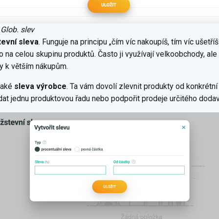
Glob. slev
evní sleva
. Funguje na principu „čím víc nakoupíš, tím víc ušetří
o na celou skupinu produktů. Často ji využívají velkoobchody, al
ky k větším nákupům.
také
sleva výrobce
. Ta vám dovolí zlevnit produkty od konkrétní
dat jednu produktovou řadu nebo podpořit prodeje určitého doda